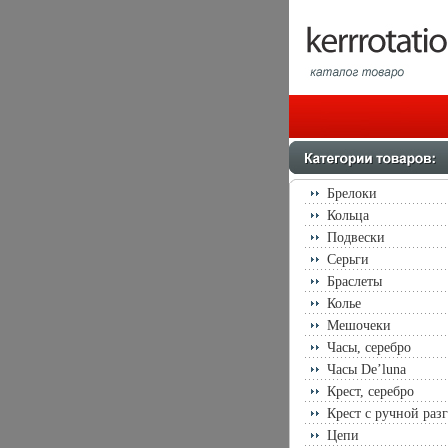
Брелоки
Кольца
Подвески
Серьги
Браслеты
Колье
Мешочеки
Часы, серебро
Часы De’luna
Крест, серебро
Крест с ручной раз
Цепи