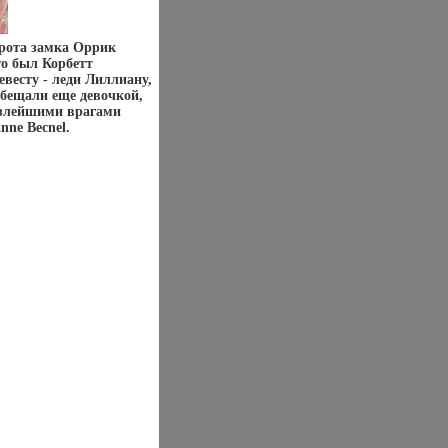
орота замка Оррик
то был Корбетт
евесту - леди Лиллиану,
бещали еще девочкой,
и злейшими врагами
nne Becnel.