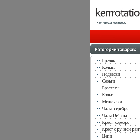
Брелоки
Кольца
Подвески
Серьги
Браслеты
Колье
Мешочеки
Часы, серебро
Часы De’luna
Крест, серебро
Крест с ручной раз
Цепи