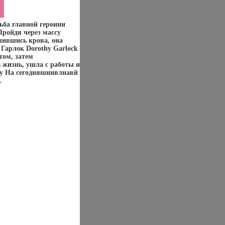
ьба главной героини
ройдя через массу
шившись крова, она
 Гарлок Dorothy Garlock
том, затем
 жизнь, ушла с работы и
ду На сегодняшнивлнавй
.