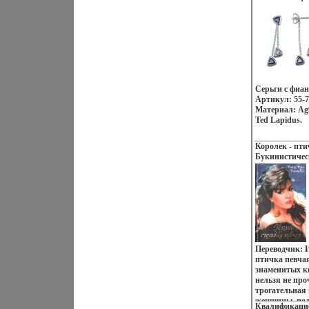
Серьги с фи
Артикул: 55-7
Материал: Ag
Ted Lapidus.
Королек - пт
Букинистичес
Очень хорошая
Твердый переп
00765-1 Тираж
(~130х205 мм)
Переводчик: И
птичка певчая
знаменитых кн
нельзя не про
трогательная
женщины, по
Квалификацио