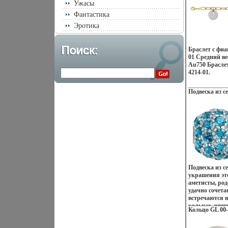
Ужасы
звездчатая о
усиливающая и
Фантастика
Эротика
Браслет с фиа
01 Средний ве
Au750 Брасле
4214-01.
Подвеска из се
Подвеска из 
украшения это
аметисты, ро
удачно сочета
встречаются 
кольцах, цвет
Кольцо GL 00-
волшебной рад
солнце, созда