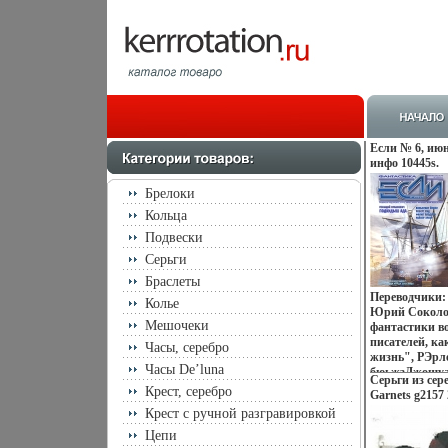
Если № 6, июн
инфо 10445s.
Брелоки
Кольца
Подвески
Серьги
Браслеты
Переводчики:
Колье
Юрий Соколов
Мешочеки
фантастики в
писателей, к
Часы, серебро
жизнь", РЭрл
Часы De’luna
бюьжзДжошуа"
Серьги из сер
ГПрашкевич "
Крест, серебро
Garnets g2157 
Авторы Генна
Крест с ручной разгравировкой
Мартович Пра
1941 года в с
Цепи
района Прозаи