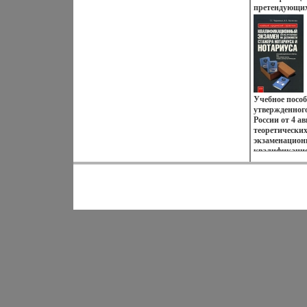
поворотов, п
претендующих
Читателю дос
нотариуса и 
следовать за 
ответы Серия
вместе с ней С
справочник и
радость, слезы
таковы вечны
этот роман, 
мировой лите
Автор Решад 
Guntekin Реш
Учебное пособ
ноября 1889 г
утвержденног
1912 году ок
России от 4 а
Стамбульского
теоретических
годах препод
экзаменацион
Занимался по
квалификацио
был депутатом
желающих пол
нотариальной 
последующими
дополнениями)
разделов Перв
на экзаменац
желающих ста
второй -влню
получить лиц
деятельности
тем лаконичн
претендентам 
серьезного эк
для лиц, жел
нотариуса, а 