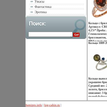
Ужасы
Фантастика
Эротика
Кольцо с бри
Артикул: CR0
4,17г* Проба:
Гeммологическ
бриллиантов, 
0064 карат, цв
Кольцо 1009 20
вес 292 карат
зависимости о
меняется.
Кольцо выполн
украшено бри
Средний вес: 
золото, брил
описание: 3 б
граней,бьйчд в
3; 1 жемчуг *
зависимости о
furnipro.info
|
log-cabin.ru
|