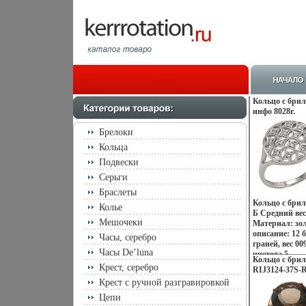
Кольцо с бри
инфо 8028r.
Брелоки
Кольца
Подвески
Серьги
Браслеты
Кольцо с бри
Колье
Б Средний вес
Мешочеки
Материал: зо
описание: 12 
Часы, серебро
граней, вес 00
Часы De’luna
чистота 5.
Кольцо с бри
Крест, серебро
RIJ3124-37S-R
Крест с ручной разгравировкой
Цепи