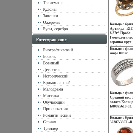
Талисманы
Кулоны
Запонки
Ожерелье
Кольцо с бри
Артикул: RIJ3
Бусы, серебро
6,37г* Проба:
Гeммологическ
огранка круг 1
3, чбьйцшистот
Кольцо с фиан
Биографический
карат *Все ра
инфо 8037r.
зависимости о
Боевик
меняется.
Военный
Детектив
Исторический
Криминальный
Мелодрама
Кольцо с фиа
Мистика
Средний вес: 
золото Кольц
Обучающий
Б80095610-33.
Приключения
Романтический
Кольцо с бри
Сериал
32387-33CL-R 
Триллер