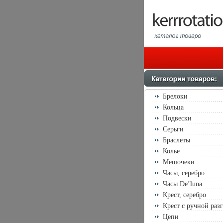
Брелоки
Кольца
Подвески
Серьги
Браслеты
Колье
Мешочеки
Часы, серебро
Часы De’luna
Крест, серебро
Крест с ручной раз
Цепи