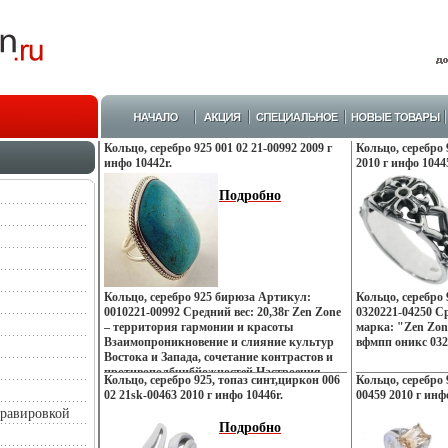
Кольцо, серебро 925 001 02 21-00992 2009 г
Кольцо, серебро 
инфо 10442r.
2010 г инфо 1044
Подробно
Кольцо, серебро 925 бирюза Артикул:
Кольцо, серебро
0010221-00992 Средний вес: 20,38г Zen Zone
0320221-04250 Ср
– территория гармонии и красоты
марка: "Zen Zone
Взаимопроникновение и слияние культур
вфмпп оникс 032
Востока и Запада, сочетание контрастов и
противополбчибйожностей Настроения
Кольцо, серебро 925, топаз синт,циркон 006
Кольцо, серебро 
неонового Токио, обаяние французских
02 21sk-00463 2010 г инфо 10446r.
00459 2010 г инф
кофеин, безудержная роскошь индийских
гравировкой
дворцов, романтика коралловых рифов и
Подробно
лазурных побережий Бали, динамика моды
и тенденций Милана – все это воплотилось в