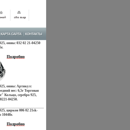
925, оникс 032 02 21-04250
5r.
Подробно
 925, оникс Артикул:
едний вес: 6,5г Торговая
" Кольцо, серебро 925,
0221-04250.
925, циркон 006 02 21sk-
о 10448r.
Подробно