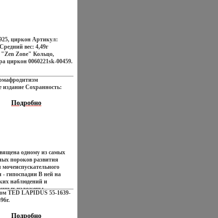
 925, циркон Артикул:
Средний вес: 4,49г
 "Zen Zone" Кольцо,
ра циркон 0060221sk-00459.
ермафродитизм
 издание Сохранность:
ьство: Беларусь, 1974 г
, 192 стр Тираж: 7000 экз
Подробно
6 (~143х205 мм) инфо
вящена одному из самых
ных пороков развития
и мочеиспускательного
 - гипоспадии В ней на
ких наблюдений и
анных изложены
том TED LAPIDUS 55-1639-
иологии, патогенеза,
96r.
ечения этого заболевания,
риалы, касающиеся
Подробно