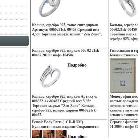
ювелирных шедеврах Zen Zone Дизайнеры
изменили традвеяиииционному подходу
создания украшений, как деталей
украшающих образ Украшения Zen Zone
дарят вам привилегию избранных –
Кольцо, серебро 925, топаз синт,циркон
Кольцо, серебро
подчеркивать, менять и создавать свой
Артикул: 0060221sk-00463 Средний вес:
0060221sk-00459 
неповторимый образ, приобретая при этом
4,58г Торговая марка: вфмпх "Zen Zone".
Торговая марка:
заряд настроения и уверенность в своем
серебро 925, вфм
успехе.
Кольцо, серебро 925, циркон 006 02 21sk-
Гипоспадия и г
00467 2010 г инфо 10450r.
Букинистическое
Хорошая Издател
Твердый переплет
Подробно
Формат: 60x84/1
13936y.
Кольцо, серебро 925, циркон Артикул:
Монография пос
0060221sk-00467 Средний вес: 5,05г
частых врожден
Торговая марка: "Zen Zone" Кольцо,
полового члена 
серебро 925, вфмрж циркон 0060221sk-
канала у мужчин
00467.
основе клиничес
литературных д
Female Body Parts (+CD-ROM)
Серьги с фиани
бюэхфвопросы эт
Букинистическое издание Сохранность:
01 2009 г инфо 85
диагностики и л
Очень хорошая Издательство: Pepin Press,
приведены мате
2003 г Мягкая обложка, 156 стр ISBN 90-
Подробно