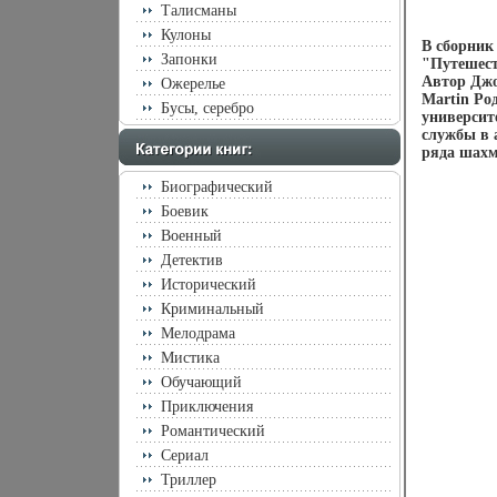
Талисманы
Кулоны
В сборник
Запонки
"Путешест
Автор Джо
Ожерелье
Martin Ро
Бусы, серебро
университ
службы в 
ряда шахм
Биографический
Боевик
Военный
Детектив
Исторический
Криминальный
Мелодрама
Мистика
Обучающий
Приключения
Романтический
Сериал
Триллер