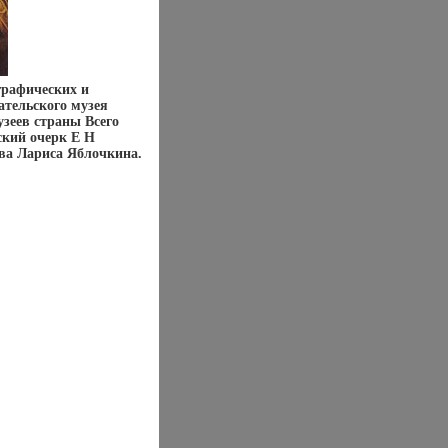
графических и
ательского музея
узеев страны Всего
ский очерк Е Н
ва Лариса Яблочкина.