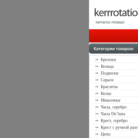
Брелоки
Кольца
Подвески
Серьги
Браслеты
Колье
Мешочеки
Часы, серебро
Часы De’luna
Крест, серебро
Крест с ручной раз
Цепи