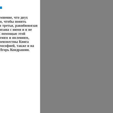
мнение, что двух
о, чтобы понять
я третья, равнбююяэая
язана с ними и в не
 С помощью этой
ытиям и явлениям,
неизвестны Книга
лософией, также и на
Игорь Кондрашин.