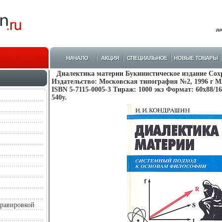
Диалектика материи Букинистическое издание Сох
Издательство: Московская типография №2, 1996 г М
ISBN 5-7115-0005-3 Тираж: 1000 экз Формат: 60x88/1
540y.
гравировкой