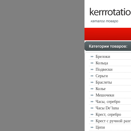
Брелоки
Кольца
Подвески
Серьги
Браслеты
Колье
Мешочеки
Часы, серебро
Часы De’luna
Крест, серебро
Крест с ручной раз
Цепи