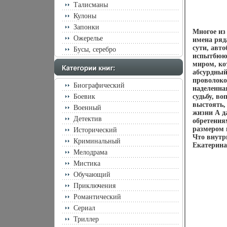
Талисманы
Кулоны
Запонки
Многое из 
Ожерелье
имена ряд
сути, авт
Бусы, серебро
испытбююд
миром, ко
абсурдный
проволоко
Биографический
наделенна
Боевик
судьбу, во
выстоять,
Военный
жизни А д
Детектив
обретения
размером 
Исторический
Что внутри?
Криминальный
Екатерина
Мелодрама
Мистика
Обучающий
Приключения
Романтический
Сериал
Триллер