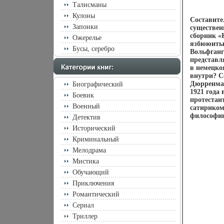
Талисманы
Кулоны
Составите
Запонки
существен
сборник «
Ожерелье
язбююитык
Бусы, серебро
Вольфганг
представл
в немецко
внутри? С
Дюрренмат
Биографический
1921 года
Боевик
протестан
Военный
сатириком
философию
Детектив
Исторический
Криминальный
Мелодрама
Мистика
Обучающий
Приключения
Романтический
Сериал
Триллер