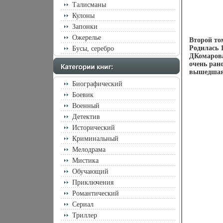
Талисманы
Кулоны
Запонки
Ожерелье
Второй то
Родилась 1
Бусы, серебро
ДКомарова
очень ран
вышедшая 
Биографический
Боевик
Военный
Детектив
Исторический
Криминальный
Мелодрама
Мистика
Обучающий
Приключения
Романтический
Сериал
Триллер