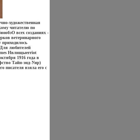
учно-художественная
скому читателю по
бююбэО всех созданиях -
ерков ветеринарного
у приходилось
 Для любителей
mes Hвлнщыerriot
ктября 1916 года в
афство Тайн-энд-Уир)
го писателя взяла его с