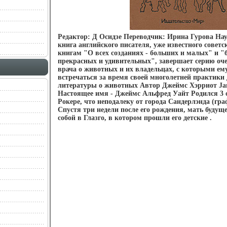
Редактор: Д Осидзе Переводчик: Ирина Гурова На
книга английского писателя, уже известного совет
книгам "О всех созданиях - больших и малых" и "
прекрасных и удивительных", завершает серию оч
врача о животных и их владельцах, с которыми ем
встречаться за время своей многолетней практики
литературы о животных Автор Джеймс Хэрриот Ja
Настоящее имя - Джеймс Альфред Уайт Родился 3 о
Рокере, что неподалеку от города Сандерлэнда (гр
Спустя три недели после его рождения, мать будуще
собой в Глазго, в котором прошли его детские .