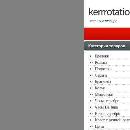
Брелоки
Кольца
Подвески
Серьги
Браслеты
Колье
Мешочеки
Часы, серебро
Часы De’luna
Крест, серебро
Крест с ручной раз
Цепи