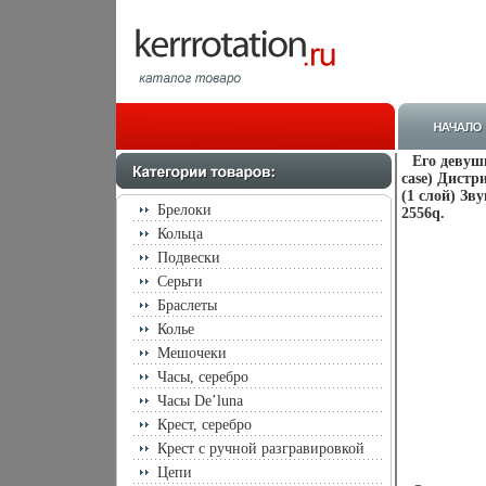
Его девуш
case) Дистр
(1 слой) Зв
Брелоки
2556q.
Кольца
Подвески
Серьги
Браслеты
Колье
Мешочеки
Часы, серебро
Часы De’luna
Крест, серебро
Крест с ручной разгравировкой
Цепи