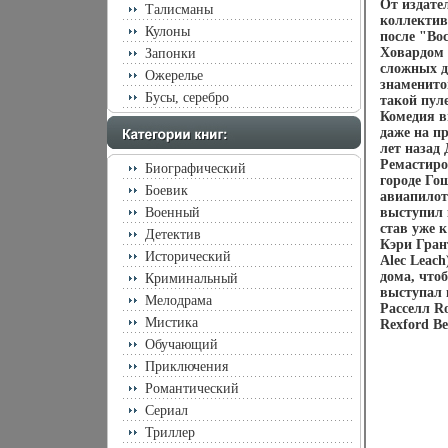
От издате
Талисманы
коллектив
Кулоны
после "Во
Ховардом 
Запонки
сложных д
Ожерелье
знаменито
Бусы, серебро
такой пул
Комедия в
даже на пр
лет назад
Ремастиро
Биографический
городе Го
Боевик
авиапилот
Военный
выступил 
став уже к
Детектив
Кэри Гран
Исторический
Alec Leach
дома, что
Криминальный
выступал 
Мелодрама
Расселл Ro
Мистика
Rexford Be
Обучающий
Приключения
Романтический
Сериал
Триллер