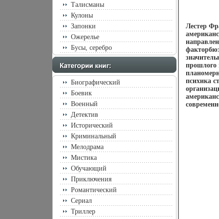
Талисманы
Кулоны
Запонки
Лестер Фра
американс
Ожерелье
направлен
Бусы, серебро
факторбюэ
значитель
прошлого 
планомерно
психика с
Биографический
организац
Боевик
американс
Военный
современн
Детектив
Исторический
Криминальный
Мелодрама
Мистика
Обучающий
Приключения
Романтический
Сериал
Триллер