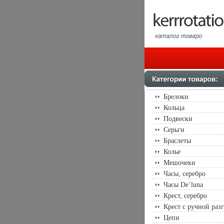
Брелоки
Кольца
Подвески
Серьги
Браслеты
Колье
Мешочеки
Часы, серебро
Часы De’luna
Крест, серебро
Крест с ручной раз
Цепи