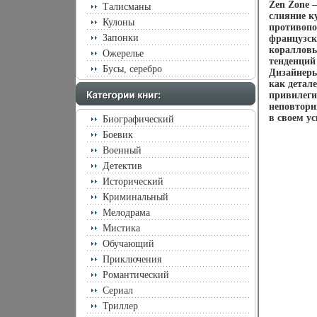
Zen Zone 
Талисманы
слияние к
Кулоны
противопо
Запонки
французск
коралловы
Ожерелье
тенденций
Бусы, серебро
Дизайнеры
как детал
привилеги
неповтори
в своем ус
Биографический
Боевик
Военный
Детектив
Исторический
Криминальный
Мелодрама
Мистика
Обучающий
Приключения
Романтический
Сериал
Триллер