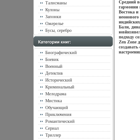
Средний в
Талисманы
гармонии 
Кулоны
Востока и
Запонки
неонового
индийских
Ожерелье
Бали, дин
Бусы, серебро
ювйнзявел
подходу с
Zen Zone 
создавать
настроения
Биографический
Боевик
Военный
Детектив
Исторический
Криминальный
Мелодрама
Мистика
Обучающий
Приключения
Романтический
Сериал
Триллер