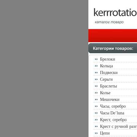
Брелоки
Кольца
Подвески
Серьги
Браслеты
Колье
Мешочеки
Часы, серебро
Часы De’luna
Крест, серебро
Крест с ручной раз
Цепи