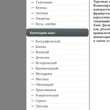
Торговая 
Талисманы
Взаимопро
Кулоны
контрасто
Запонки
французск
коралловы
Ожерелье
тенденций
Бусы, серебро
Zone Диза
как детал
привилеги
неповтори
в своем ус
Биографический
Боевик
Военный
Детектив
Исторический
Криминальный
Мелодрама
Мистика
Обучающий
Приключения
Романтический
Сериал
Триллер