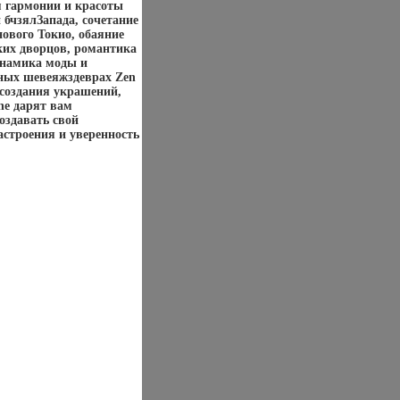
я гармонии и красоты
 бчзялЗапада, сочетание
ового Токио, обаяние
ких дворцов, романтика
инамика моды и
рных шевеяжздеврах Zen
создания украшений,
ne дарят вам
оздавать свой
астроения и уверенность