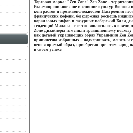
Торговая марка: "Zen Zone" Zen Zone – территори
Взаимопроникновение и слияние культур Востока и
контрастов и противоположностей Настроения неон
французских кофеин, безудержная роскошь индийс
коралловых рифов и лазурных побережий Бали, д
тенденций Милана – все это воплотилось в ювели
Zone Дизайнеры изменили традиционному подходу 
как деталей украшающих образ Украшения Zen Zo
привилегию избранных – подчеркивать, менять и с
неповторимый образ, приобретая при этом заряд н
в своем успехе.