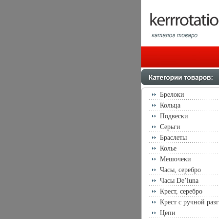
Брелоки
Кольца
Подвески
Серьги
Браслеты
Колье
Мешочеки
Часы, серебро
Часы De’luna
Крест, серебро
Крест с ручной раз
Цепи