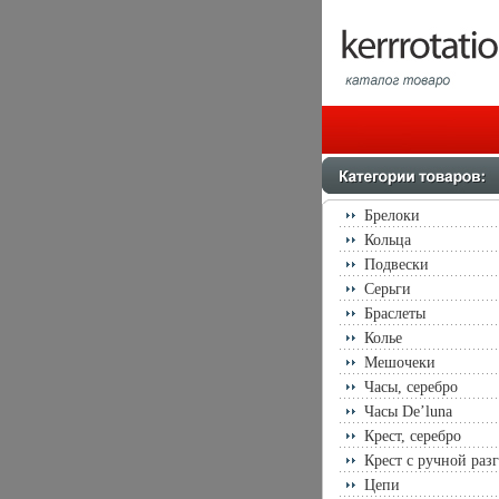
Брелоки
Кольца
Подвески
Серьги
Браслеты
Колье
Мешочеки
Часы, серебро
Часы De’luna
Крест, серебро
Крест с ручной раз
Цепи