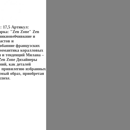
: 17,5 Артикул:
арка: "Zen Zone" Zen
никновебчивкние и
астов и
 обаяние французских
 романтика коралловых
 и тенденций Милана –
Zen Zone Дизайнеры
ий, как деталей
м привилегию избранных
имый образ, приобретая
спехе.