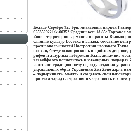
Кольцо Серебро 925 бриллиантовый циркон Размер
0253520221sk-00352 Средний вес: 18,85г Торговая м
Zone – территория гармонии и красоты Взаимопро
слияние культур Востока и Запада, сочетание контр
противоположностей Настроения неонового Токио,
кофеин, безудержная роскошь индийских дворцов,
рифов и лазурных побережий Бали, динамика моды
всвеяйфе это воплотилось в ювелирных шедеврах 
изменили традиционному подходу создания украшен
украшающих образ Украшения Zen Zone дарят ва
– подчеркивать, менять и создавать свой неповтор
при этом заряд настроения и уверенность в своем у