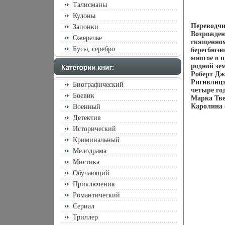
Талисманы
Кулоны
Переводчи
Запонки
Возрожден
Ожерелье
священном
Бусы, серебро
берегбюэю
многое о 
родной зе
Роберт Дж
Ригнвлнцъ
Биографический
четыре го
Боевик
Марка Тв
Каролина 
Военный
Детектив
Исторический
Криминальный
Мелодрама
Мистика
Обучающий
Приключения
Романтический
Сериал
Триллер