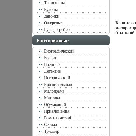
Талисманы
Кулоны
Запонки
Ожерелье
В книге о
малораспр
Бусы, серебро
Анатолий 
Биографический
Боевик
Военный
Детектив
Исторический
Криминальный
Мелодрама
Мистика
Обучающий
Приключения
Романтический
Сериал
Триллер