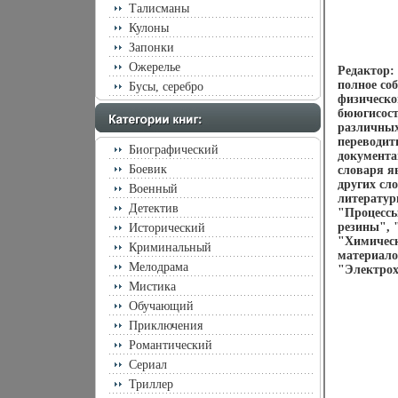
Талисманы
Кулоны
Запонки
Ожерелье
Редактор:
полное со
Бусы, серебро
физическо
бююгисост
различных
переводит
Биографический
документа
Боевик
словаря я
других сл
Военный
литератур
Детектив
"Процессы
резины", 
Исторический
"Химическ
Криминальный
материало
Мелодрама
"Электрох
Мистика
Обучающий
Приключения
Романтический
Сериал
Триллер