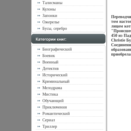
Талисманы
Кулоны
Запонки
Переводчи
том насто
Ожерелье
лицом кот
Бусы, серебро
"Происшес
450 из Па
Christie 
Соединенн
Биографический
образован
приобрела
Боевик
Военный
Детектив
Исторический
Криминальный
Мелодрама
Мистика
Обучающий
Приключения
Романтический
Сериал
Триллер