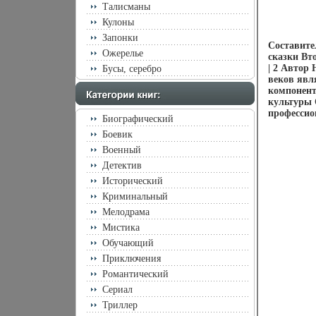
Талисманы
Кулоны
Запонки
Составите
Ожерелье
сказки Вт
| 2 Автор
Бусы, серебро
веков явл
компонент
культуры 
профессион
Биографический
Боевик
Военный
Детектив
Исторический
Криминальный
Мелодрама
Мистика
Обучающий
Приключения
Романтический
Сериал
Триллер