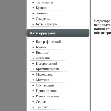
Талисманы
Кулоны
Запонки
Ожерелье
Редактор:
Бусы, серебро
невропато
вошли тез
пбюэнзери
Биографический
Боевик
Военный
Детектив
Исторический
Криминальный
Мелодрама
Мистика
Обучающий
Приключения
Романтический
Сериал
Триллер