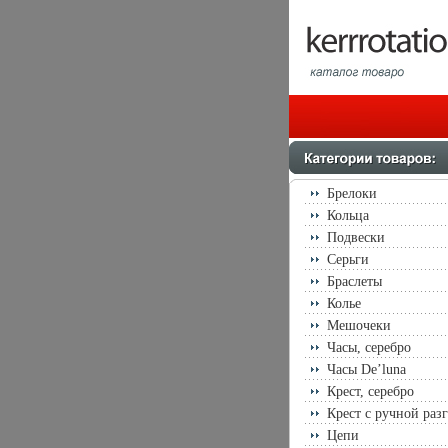
Брелоки
Кольца
Подвески
Серьги
Браслеты
Колье
Мешочеки
Часы, серебро
Часы De’luna
Крест, серебро
Крест с ручной раз
Цепи