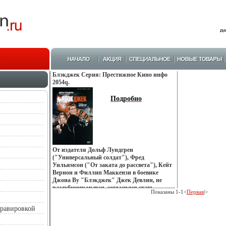
Блэкджек Серия: Престижное Кино инфо
2054q.
Подробно
От издателя Дольф Лундгрен
("Универсальный солдат"), Фред
Уильямсон ("От заката до рассвета"), Кейт
Вернон и Филлип Маккензи в боевике
Джона Ву "Блэкджек" Джек Девлин, не
раздубююпьмывая, согласился стать
Показаны 1-1<
Первая
|>
телохранителем дочери друга-бизнесмена
Большой отряд террористов, пытавшихся
гравировкой
захватить девочку в заложницы, он уложил,
но, ослепленный световой гранатой,
заработал редкую фобию - белый цвет