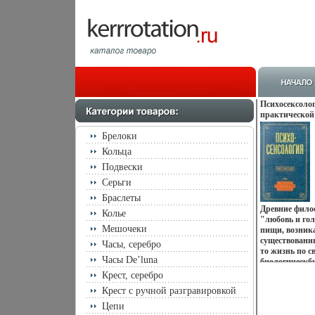
Психосексоло
практической
Брелоки
Кольца
Подвески
Серьги
Браслеты
Древние фило
Колье
"любовь и гол
Мешочеки
пищи, возника
существованию
Часы, серебро
то жизнь по с
Часы De’luna
биологическб
ограничивает
Крест, серебро
литература, д
Крест с ручной разгравировкой
основываются
Именно любов
Цепи
человеческих