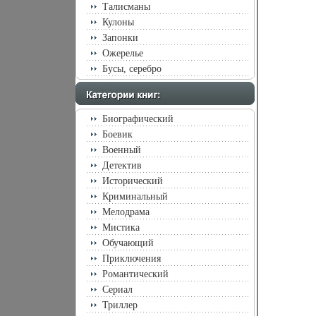
Талисманы
медицинской 
половая любо
Кулоны
душевновлнвре
Запонки
улучшает от
людьми, повыш
Ожерелье
ощущение пол
Бусы, серебро
обеспечить се
бы наладить 
жизнь? Кажды
ищет ответы 
таких поисках
Биографический
посвященная д
Боевик
"науке любви
Предисловие c
Военный
Статья c 8-2
Детектив
Статья c 21-3
31-41 Об уни
Исторический
c 42-55 Тайны
Криминальный
Женщины, муж
80-122 Метаф
Мелодрама
123-149 Укрощ
Мистика
177 Секс и ку
Обучающий
Уравнение с о
210-224 Невро
Приключения
Статья c 225-
Романтический
238-268 Пробл
Статья c 269-
Сериал
Статья c 287
Триллер
психосексуаль