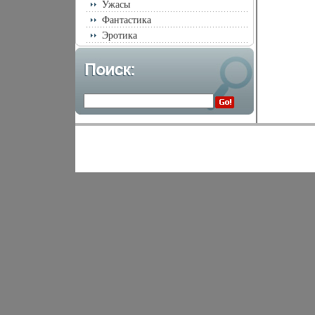
386 Введение 
Ужасы
Статья c 388-
Фантастика
Статья c 417-
мужчины Стат
Эротика
энергия женщ
надо относить
Авторы (показ
Сельченок (со
Стевугзайплз 
Клайв Стейпл
1898 года в Б
проявил инте
литературе, 
УТКеркпатрик
Льюис частным
1917 годах В 
Frederic Sten
понятия и ст
буржуазной ср
стремился к в
сублейтенант
армией италь
интендант нах